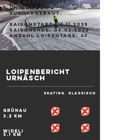
Wir haben heute
unsere Loipe
zurückgebaut.
Saisonstart:
15.11.2025
SaisonEnde: 06.02.2026
Anzahl Loipentage: 47
Loipenbericht
Urnäsch
Skating
Klassisch
GRÜNAU
3.2 KM
WIDELI
3.1 KM