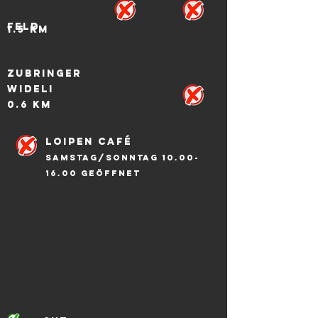
Feld
1.5 KM
Zubringer
Wideli
0.6 KM
Loipen café
SAmstag/Sonntag
10.00-
16.00
geöffnet